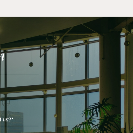
View Post
n