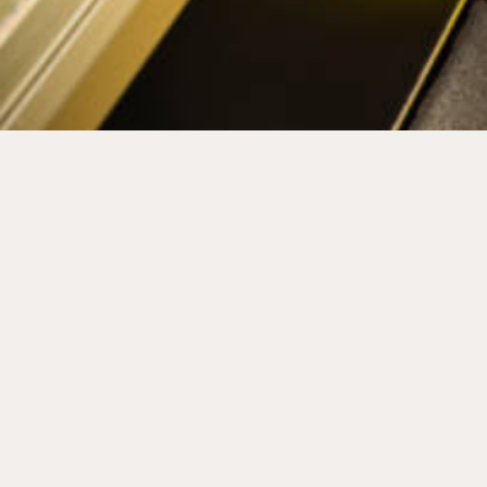
Una mujer de 59 años e
charco de agua en el pas
Cuando buscó compensac
Unidos no tenía la culpa