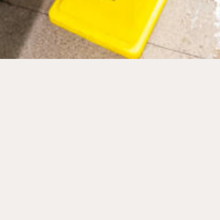
staba comprando en un supermercado Unidos en Kissimmee, Florida
illo de productos. La caída le causó un desgarro en el hombro que re
ión, la compañía de seguros del supermercado negó la responsabil
. El agua no era su responsabilidad. Ella no podía probar que lo sabía