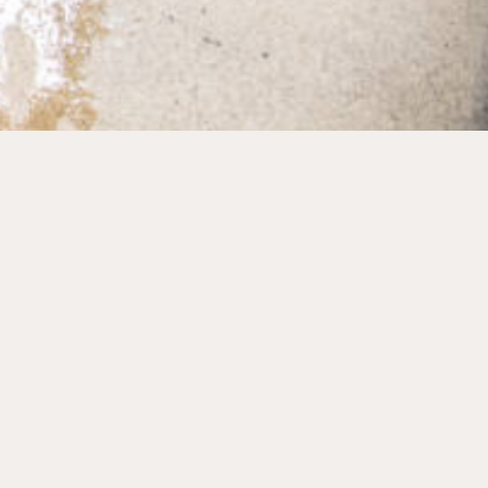
 cuando resbaló en un
quirió cirugía.
idad. Su posición:
n.